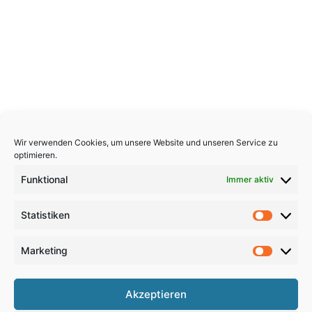
Wir verwenden Cookies, um unsere Website und unseren Service zu
optimieren.
Funktional
Immer aktiv
Statistiken
Statistik
Marketing
Marketi
Copyright 2026, All Rights Reserved
Akzeptieren
Impressum
,
Sitemap
,
Datenschutzerklärung
,
Archiv
,