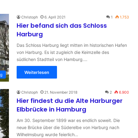
h
e
n
Christoph
6. April 2021
1
1.753
n
Hier befand sich das Schloss
a
Harburg
c
h
Das Schloss Harburg liegt mitten im historischen Hafen
:
von Harburg. Es ist zugleich die Keimzelle des
südlichen Stadtteil von Hamburg.…
Weiterlesen
rg
Christoph
21. November 2018
2
6.900
Hier findest du die Alte Harburger
Elbbrücke in Hamburg
Am 30. September 1899 war es endlich soweit. Die
neue Brücke über die Süderelbe von Harburg nach
Wilhelmsburg wurde feierlich…