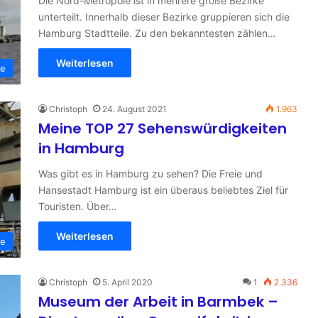
Die Nord-Metropole ist in mehrere große Bezirke
unterteilt. Innerhalb dieser Bezirke gruppieren sich die
Hamburg Stadtteile. Zu den bekanntesten zählen…
Weiterlesen
ge
Christoph
24. August 2021
1.963
Meine TOP 27 Sehenswürdigkeiten
in Hamburg
Was gibt es in Hamburg zu sehen? Die Freie und
Hansestadt Hamburg ist ein überaus beliebtes Ziel für
Touristen. Über…
Weiterlesen
ge
Christoph
5. April 2020
1
2.336
Museum der Arbeit in Barmbek –