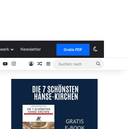
Skin umschalt
werk
Newsletter
Gratis PDF
ok
Pinterest
YouTube
Instagram
Anmelden
Zufälliger Artikel
Sidebar
Suchen
Google
nach