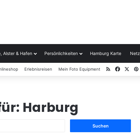
, Alster & Hafen
Persönlichkeiten
Hamburg Karte
Netz
RSS
Facebo
X
nlineshop
Erlebnisreisen
Mein Foto Equipment
für:
Harburg
S
u
c