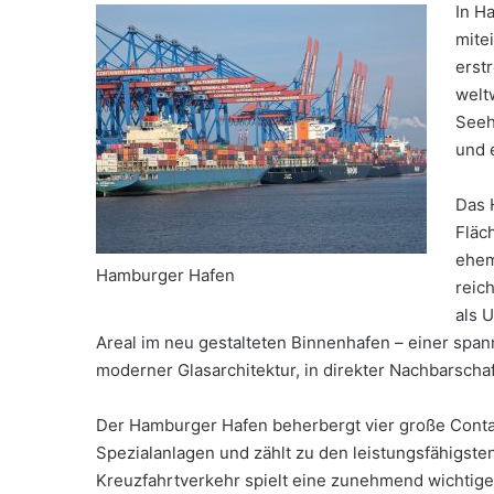
In H
mite
erst
welt
Seeh
und 
Das 
Fläc
ehem
Hamburger Hafen
reich
als 
Areal im neu gestalteten Binnenhafen – einer sp
moderner Glasarchitektur, in direkter Nachbarschaf
Der Hamburger Hafen beherbergt vier große Contai
Spezialanlagen und zählt zu den leistungsfähigste
Kreuzfahrtverkehr spielt eine zunehmend wichtige 