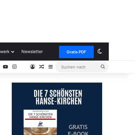
Skin umschalt
werk
Newsletter
Gratis PDF
ok
Pinterest
YouTube
Instagram
Anmelden
Zufälliger Artikel
Sidebar
Suchen
Google
nach