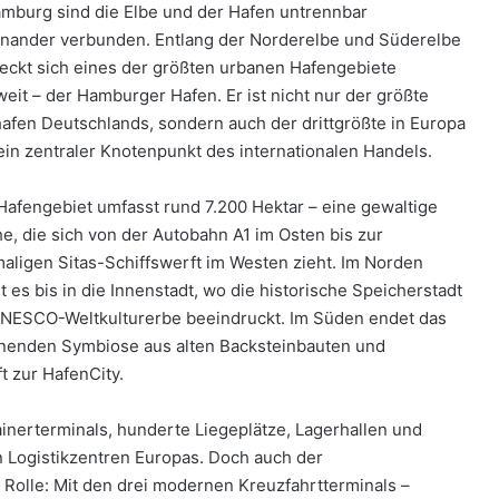
amburg sind die Elbe und der Hafen untrennbar
inander verbunden. Entlang der Norderelbe und Süderelbe
reckt sich eines der größten urbanen Hafengebiete
weit – der Hamburger Hafen. Er ist nicht nur der größte
afen Deutschlands, sondern auch der drittgrößte in Europa
ein zentraler Knotenpunkt des internationalen Handels.
Hafengebiet umfasst rund 7.200 Hektar – eine gewaltige
he, die sich von der Autobahn A1 im Osten bis zur
aligen Sitas-Schiffswerft im Westen zieht. Im Norden
t es bis in die Innenstadt, wo die historische Speicherstadt
UNESCO-Weltkulturerbe beeindruckt. Im Süden endet das
annenden Symbiose aus alten Backsteinbauten und
t zur HafenCity.
nerterminals, hunderte Liegeplätze, Lagerhallen und
n Logistikzentren Europas. Doch auch der
Rolle: Mit den drei modernen Kreuzfahrtterminals –