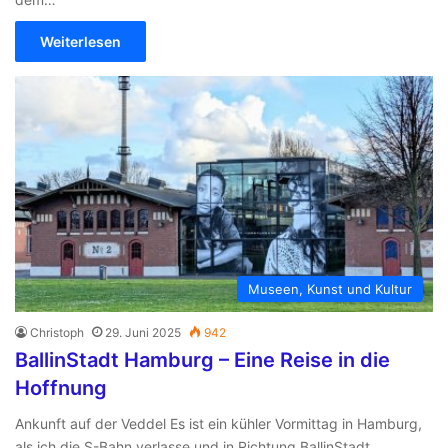
Weiterlesen
Museen, Kunst und Kultur
Christoph
29. Juni 2025
942
BallinStadt Hamburg – Eine Reise in die
Hoffnung
Ankunft auf der Veddel Es ist ein kühler Vormittag in Hamburg,
als ich die S-Bahn verlasse und in Richtung BallinStadt…