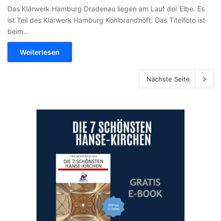
Das Klärwerk Hamburg Dradenau liegen am Lauf der Elbe. Es
ist Teil des Klärwerk Hamburg Köhlbrandhöft. Das Titelfoto ist
beim…
Weiterlesen
Nächste Seite