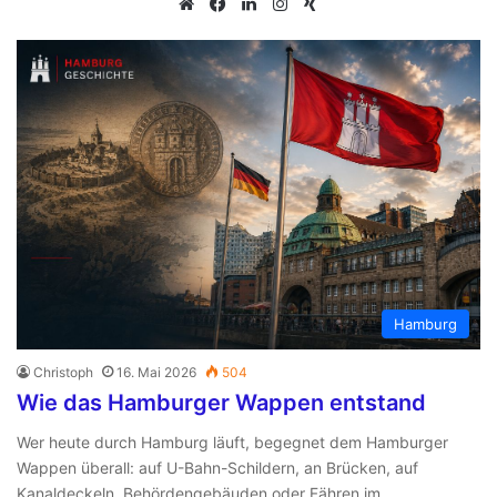
We
Fa
Lin
Ins
Xin
bs
ce
ke
tag
g
eit
bo
dIn
ra
e
ok
m
Hamburg
Christoph
16. Mai 2026
504
Wie das Hamburger Wappen entstand
Wer heute durch Hamburg läuft, begegnet dem Hamburger
Wappen überall: auf U-Bahn-Schildern, an Brücken, auf
Kanaldeckeln, Behördengebäuden oder Fähren im…