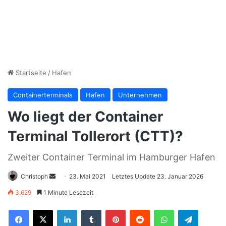
Startseite
/
Hafen
Containerterminals
Hafen
Unternehmen
Wo liegt der Container
Terminal Tollerort (CTT)?
Zweiter Container Terminal im Hamburger Hafen
Christoph
S
23. Mai 2021
Letztes Update 23. Januar 2026
e
3.629
1 Minute Lesezeit
n
LinkedIn
Tumblr
Pinterest
Reddit
WhatsApp
Telegram
d
e