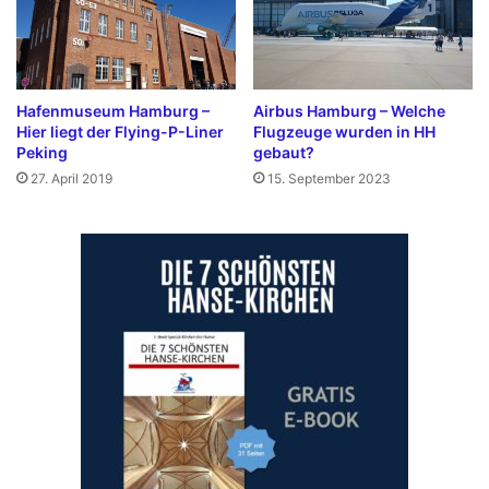
(
T
C
e
T
r
A
m
)
i
Hafenmuseum Hamburg –
Airbus Hamburg – Welche
Hier liegt der Flying-P-Liner
Flugzeuge wurden in HH
?
n
Peking
gebaut?
a
l
27. April 2019
15. September 2023
?