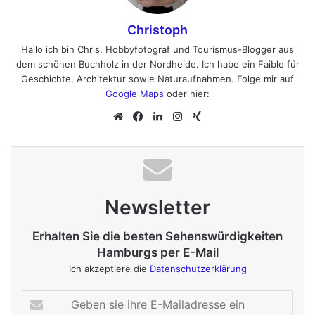
Christoph
Hallo ich bin Chris, Hobbyfotograf und Tourismus-Blogger aus
dem schönen Buchholz in der Nordheide. Ich habe ein Faible für
Geschichte, Architektur sowie Naturaufnahmen. Folge mir auf
Google Maps
oder hier:
We
Fa
Lin
Ins
Xin
bs
ce
ke
tag
g
eit
bo
dIn
ra
e
ok
m
Newsletter
Erhalten Sie die besten Sehenswürdigkeiten
Hamburgs per E-Mail
Ich akzeptiere die
Datenschutzerklärung
G
e