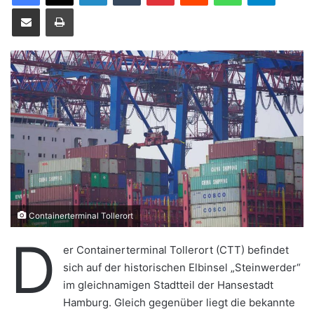
Teile per E-Mail
Drucken
u
n
s
e
i
n
e
E
-
M
a
i
Containerterminal Tollerort
l
D
er Containerterminal Tollerort (CTT) befindet
sich auf der historischen Elbinsel „Steinwerder“
im gleichnamigen Stadtteil der Hansestadt
Hamburg. Gleich gegenüber liegt die bekannte