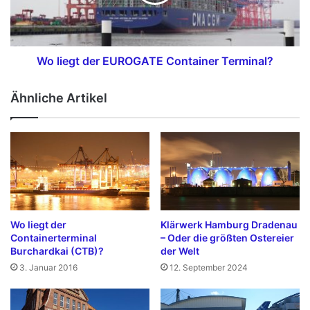
n
g
s
e
t
e
r
d
e
T
e
i
e
r
Wo liegt der EUROGATE Container Terminal?
n
r
E
m
U
Ähnliche Artikel
i
R
n
O
a
G
l
A
A
T
l
E
t
C
e
o
n
n
Wo liegt der
Klärwerk Hamburg Dradenau
w
t
Containerterminal
– Oder die größten Ostereier
e
a
Burchardkai (CTB)?
der Welt
r
i
3. Januar 2016
12. September 2024
d
n
e
e
r
r