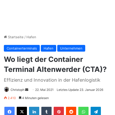
Startseite
/
Hafen
Containerterminals
Hafen
Unternehmen
Wo liegt der Container
Terminal Altenwerder (CTA)?
Effizienz und Innovation in der Hafenlogistik
Christoph
S
22. Mai 2021
Letztes Update 23. Januar 2026
e
2.410
4 Minuten gelesen
n
LinkedIn
Tumblr
Pinterest
Reddit
WhatsApp
Telegram
d
e