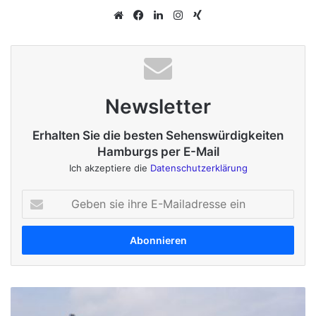
We
Fa
Lin
Ins
Xin
bs
ce
ke
tag
g
eit
bo
dIn
ra
e
ok
m
Newsletter
Erhalten Sie die besten Sehenswürdigkeiten
Hamburgs per E-Mail
Ich akzeptiere die
Datenschutzerklärung
G
e
b
e
n
s
i
C
e
o
i