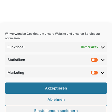
Wir verwenden Cookies, um unsere Website und unseren Service zu
optimieren.
Funktional
Immer aktiv
Statistiken
Statistik
Marketing
Marketi
Copyright 2026, All Rights Reserved
Akzeptieren
Impressum
,
Sitemap
,
Datenschutzerklärung
,
Archiv
,
Ablehnen
Haftungsausschluss
Einstellungen speichern