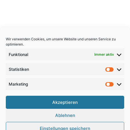
Wir verwenden Cookies, um unsere Website und unseren Service zu
optimieren.
Funktional
Immer aktiv
Statistiken
Statistik
Marketing
Marketi
Copyright 2026, All Rights Reserved
Akzeptieren
Impressum
,
Sitemap
,
Datenschutzerklärung
,
Archiv
,
Ablehnen
Haftungsausschluss
Einstellungen speichern