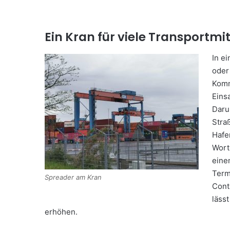
Ein Kran für viele Transportmit
In e
oder
Komm
Eins
Daru
Stra
Hafe
Wort
eine
Term
Spreader am Kran
Cont
läss
erhöhen.