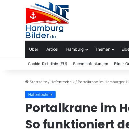
Über
Artikel
Hamburg
Themen
Elbe
Cookie-Richtlinie (EU)
Buchempfehlungen
Bilder O
Startseite
/
Hafentechnik
/
Portalkrane im Hamburger H
Hafentechnik
Portalkrane im 
So funktioniert d