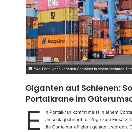
M
a
i
l
Zwei Portalkrane verladen Container in einem Seehafen-Ter
Giganten auf Schienen: S
Portalkrane im Güterums
E
in Portalkran kommt meist in einem Conta
Umschlagbahnhof für Züge zum Einsatz. Do
die Container effizient gelagert werden.