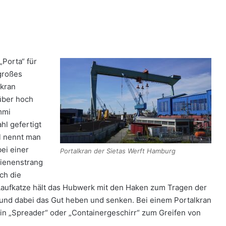
„Porta“ für
 großes
lkran
 über hoch
mmi
hl gefertigt
ll nennt man
ei einer
Portalkran der Sietas Werft Hamburg
hienenstrang
ch die
 Laufkatze hält das Hubwerk mit den Haken zum Tragen der
 und dabei das Gut heben und senken. Bei einem Portalkran
 ein „Spreader“ oder „Containergeschirr“ zum Greifen von