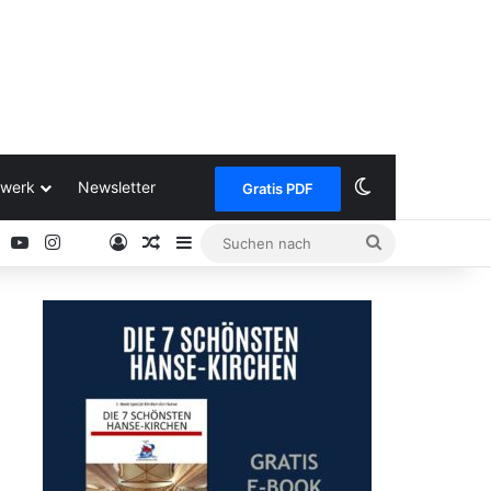
Skin umschalt
werk
Newsletter
Gratis PDF
ok
Pinterest
YouTube
Instagram
Anmelden
Zufälliger Artikel
Sidebar
Suchen
Google
nach