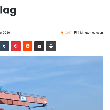
lag
ar 2026
1.341
4 Minuten gelesen
Tumblr
Pinterest
Reddit
Teile per E-Mail
Drucken