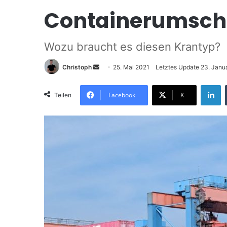
Containerumsch
Wozu braucht es diesen Krantyp?
Christoph
S
25. Mai 2021
Letztes Update 23. Janu
e
LinkedIn
n
Facebook
X
Teilen
d
e
u
n
s
e
i
n
e
E
-