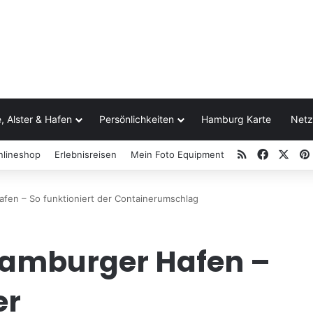
, Alster & Hafen
Persönlichkeiten
Hamburg Karte
Netz
RSS
Facebo
X
nlineshop
Erlebnisreisen
Mein Foto Equipment
afen – So funktioniert der Containerumschlag
Hamburger Hafen –
er