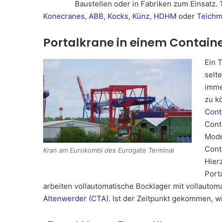
Baustellen oder in Fabriken zum Einsatz. 
Konecranes
,
ABB
,
Kocks
,
Künz
,
HDHM
oder
Teich
Portalkrane in einem Contain
Ein 
selt
imme
zu k
Cont
Cont
Mode
Cont
Kran am Eurokombi des Eurogate Terminal
Hier
Port
arbeiten vollautomatische Bocklager mit vollauto
Altenwerder (CTA)
. Ist der Zeitpunkt gekommen, w