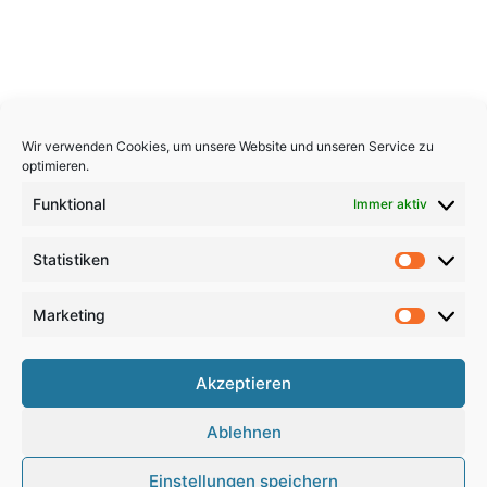
Wir verwenden Cookies, um unsere Website und unseren Service zu
optimieren.
Funktional
Immer aktiv
Statistiken
Statistik
Marketing
Marketi
Copyright 2026, All Rights Reserved
Akzeptieren
Impressum
,
Sitemap
,
Datenschutzerklärung
,
Archiv
,
Ablehnen
Haftungsausschluss
Einstellungen speichern