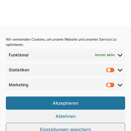
Wir verwenden Cookies, um unsere Website und unseren Service zu
optimieren.
Funktional
Immer aktiv
Statistiken
Statistik
Marketing
Marketi
Copyright 2026, All Rights Reserved
Akzeptieren
Impressum
,
Sitemap
,
Datenschutzerklärung
,
Archiv
,
Ablehnen
Haftungsausschluss
Einstellungen speichern