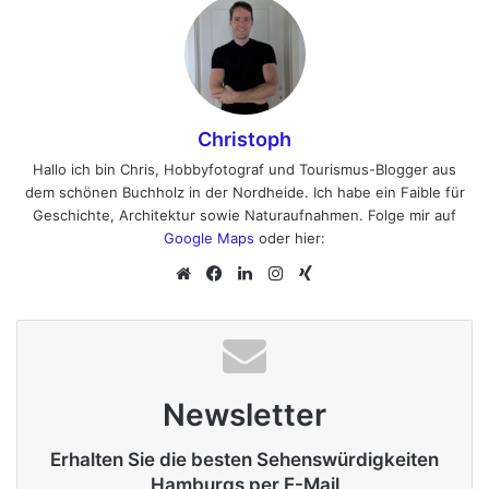
Christoph
Hallo ich bin Chris, Hobbyfotograf und Tourismus-Blogger aus
dem schönen Buchholz in der Nordheide. Ich habe ein Faible für
Geschichte, Architektur sowie Naturaufnahmen. Folge mir auf
Google Maps
oder hier:
We
Fa
Lin
Ins
Xin
bs
ce
ke
tag
g
eit
bo
dIn
ra
e
ok
m
Newsletter
Erhalten Sie die besten Sehenswürdigkeiten
Hamburgs per E-Mail