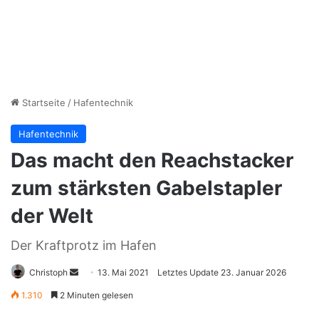
Startseite
/
Hafentechnik
Hafentechnik
Das macht den Reachstacker
zum stärksten Gabelstapler
der Welt
Der Kraftprotz im Hafen
Christoph
S
13. Mai 2021
Letztes Update 23. Januar 2026
e
1.310
2 Minuten gelesen
n