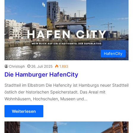
n
a
c
h
:
HafenCity
Christoph
26. Juli 2025
1.893
Die Hamburger HafenCity
Stadtteil im Elbstrom Die Hafencity ist Hamburgs neuer Stadtteil
östlich der historischen Speicherstadt. Das Areal mit
Wohnhäusern, Hochschulen, Museen und…
Weiterlesen