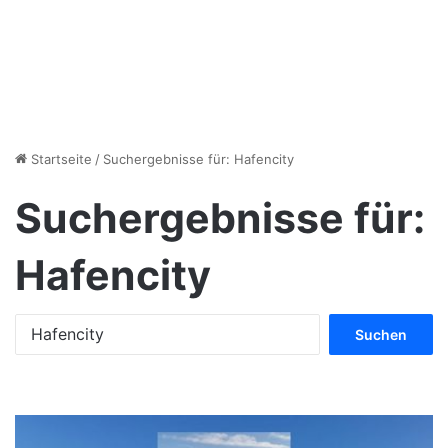
Startseite
/
Suchergebnisse für: Hafencity
Suchergebnisse für:
Hafencity
S
u
c
h
e
n