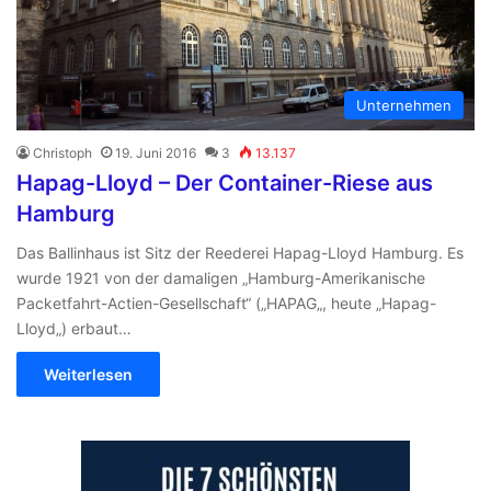
Unternehmen
Christoph
19. Juni 2016
3
13.137
Hapag-Lloyd – Der Container-Riese aus
Hamburg
Das Ballinhaus ist Sitz der Reederei Hapag-Lloyd Hamburg. Es
wurde 1921 von der damaligen „Hamburg-Amerikanische
Packetfahrt-Actien-Gesellschaft“ („HAPAG„, heute „Hapag-
Lloyd„) erbaut…
Weiterlesen