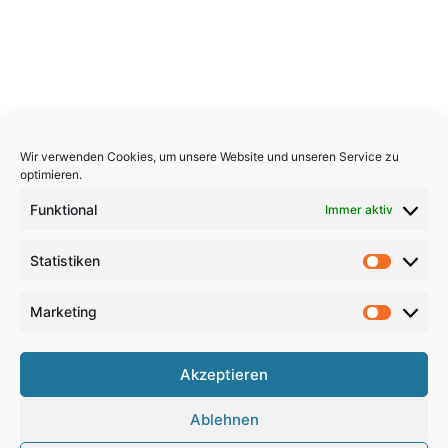
Wir verwenden Cookies, um unsere Website und unseren Service zu
optimieren.
Funktional
Immer aktiv
Statistiken
Statistik
Marketing
Marketi
Copyright 2026, All Rights Reserved
Akzeptieren
Impressum
,
Sitemap
,
Datenschutzerklärung
,
Archiv
,
Ablehnen
Haftungsausschluss