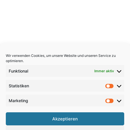
Wir verwenden Cookies, um unsere Website und unseren Service zu
optimieren.
Funktional
Immer aktiv
Statistiken
Statistik
Marketing
Marketi
Copyright 2026, All Rights Reserved
Akzeptieren
Impressum
,
Sitemap
,
Datenschutzerklärung
,
Archiv
,