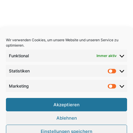
Wir verwenden Cookies, um unsere Website und unseren Service zu
optimieren.
Funktional
Immer aktiv
Statistiken
Statistik
Marketing
Marketi
Copyright 2026, All Rights Reserved
Akzeptieren
Impressum
,
Sitemap
,
Datenschutzerklärung
,
Archiv
,
Ablehnen
Haftungsausschluss
Einstellungen speichern