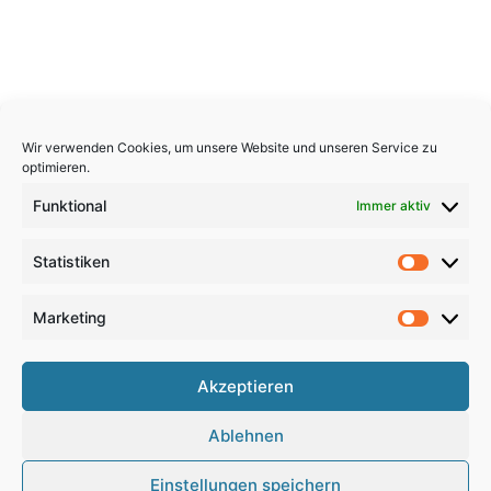
Wir verwenden Cookies, um unsere Website und unseren Service zu
optimieren.
Funktional
Immer aktiv
Statistiken
Statistik
Marketing
Marketi
Copyright 2026, All Rights Reserved
Akzeptieren
Impressum
,
Sitemap
,
Datenschutzerklärung
,
Archiv
,
Ablehnen
Haftungsausschluss
Einstellungen speichern