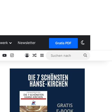
Skin umschalt
werk
Newsletter
Gratis PDF
ok
Pinterest
YouTube
Instagram
Anmelden
Zufälliger Artikel
Sidebar
Suchen
Google
nach