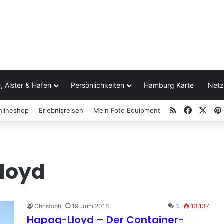
, Alster & Hafen
Persönlichkeiten
Hamburg Karte
Netz
RSS
Facebo
X
nlineshop
Erlebnisreisen
Mein Foto Equipment
loyd
Christoph
19. Juni 2016
3
13.137
Hapag-Lloyd – Der Container-