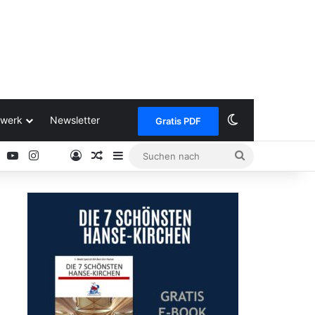
Skin umschalt
werk
Newsletter
Gratis PDF
ok
Pinterest
YouTube
Instagram
Anmelden
Zufälliger Artikel
Sidebar
Suchen
Google
nach