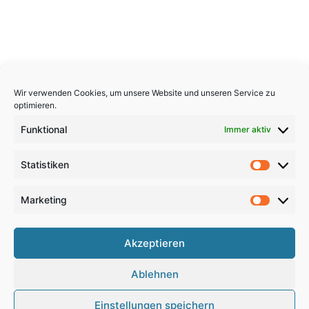
Wir verwenden Cookies, um unsere Website und unseren Service zu
optimieren.
Funktional
Immer aktiv
Statistiken
Statistik
Marketing
Marketi
Copyright 2026, All Rights Reserved
Akzeptieren
Impressum
,
Sitemap
,
Datenschutzerklärung
,
Archiv
,
Ablehnen
Haftungsausschluss
Einstellungen speichern