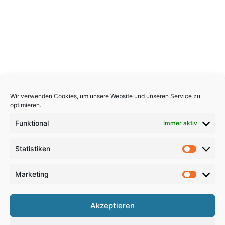
Wir verwenden Cookies, um unsere Website und unseren Service zu
optimieren.
Funktional
Immer aktiv
Statistiken
Statistik
Marketing
Marketi
Copyright 2026, All Rights Reserved
Akzeptieren
Impressum
,
Sitemap
,
Datenschutzerklärung
,
Archiv
,