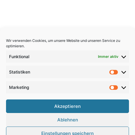
Wir verwenden Cookies, um unsere Website und unseren Service zu
optimieren.
Funktional
Immer aktiv
Statistiken
Statistik
Marketing
Marketi
Copyright 2026, All Rights Reserved
Akzeptieren
Impressum
,
Sitemap
,
Datenschutzerklärung
,
Archiv
,
Ablehnen
Haftungsausschluss
Einstellungen speichern