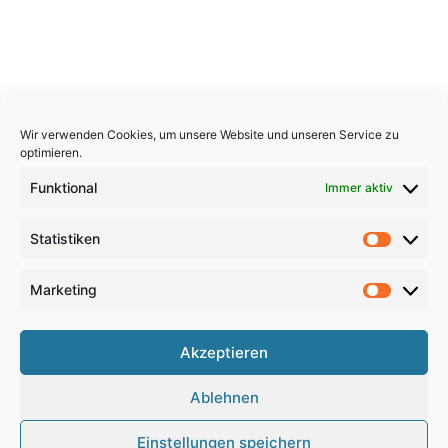
Wir verwenden Cookies, um unsere Website und unseren Service zu
optimieren.
Funktional
Immer aktiv
Statistiken
Statistik
Marketing
Marketi
Copyright 2026, All Rights Reserved
Akzeptieren
Impressum
,
Sitemap
,
Datenschutzerklärung
,
Archiv
,
Ablehnen
Haftungsausschluss
Einstellungen speichern