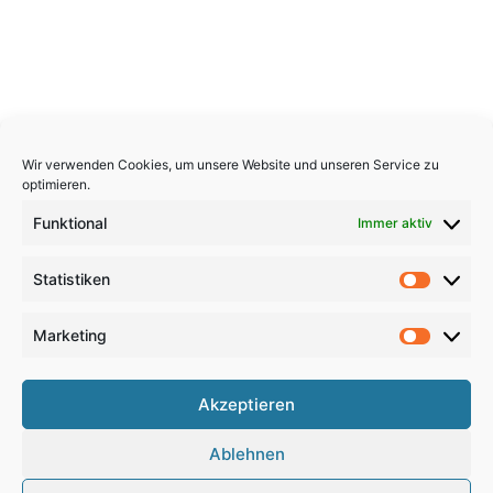
Wir verwenden Cookies, um unsere Website und unseren Service zu
optimieren.
Funktional
Immer aktiv
Statistiken
Statistik
Marketing
Marketi
Copyright 2026, All Rights Reserved
Akzeptieren
Impressum
,
Sitemap
,
Datenschutzerklärung
,
Archiv
,
Ablehnen
Haftungsausschluss