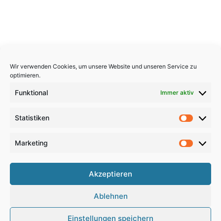
Wir verwenden Cookies, um unsere Website und unseren Service zu
optimieren.
Funktional
Immer aktiv
Statistiken
Statistik
Marketing
Marketi
Copyright 2026, All Rights Reserved
Akzeptieren
Impressum
,
Sitemap
,
Datenschutzerklärung
,
Archiv
,
Ablehnen
Haftungsausschluss
Einstellungen speichern