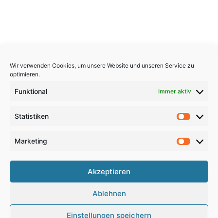
Wir verwenden Cookies, um unsere Website und unseren Service zu
optimieren.
Funktional
Immer aktiv
Statistiken
Statistik
Marketing
Marketi
Copyright 2026, All Rights Reserved
Akzeptieren
Impressum
,
Sitemap
,
Datenschutzerklärung
,
Archiv
,
Ablehnen
Haftungsausschluss
Einstellungen speichern