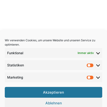
Wir verwenden Cookies, um unsere Website und unseren Service zu
optimieren.
Funktional
Immer aktiv
Statistiken
Statistik
Marketing
Marketi
Copyright 2026, All Rights Reserved
Akzeptieren
Impressum
,
Sitemap
,
Datenschutzerklärung
,
Archiv
,
Ablehnen
Haftungsausschluss