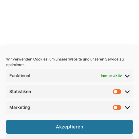
Wir verwenden Cookies, um unsere Website und unseren Service zu
optimieren.
Funktional
Immer aktiv
Statistiken
Statistik
Marketing
Marketi
Copyright 2026, All Rights Reserved
Akzeptieren
Impressum
,
Sitemap
,
Datenschutzerklärung
,
Archiv
,