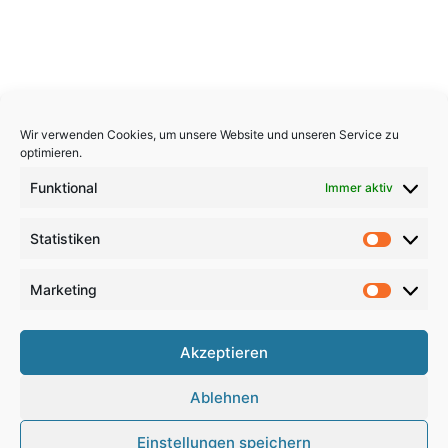
Wir verwenden Cookies, um unsere Website und unseren Service zu
optimieren.
Funktional
Immer aktiv
Statistiken
Statistik
Marketing
Marketi
Copyright 2026, All Rights Reserved
Akzeptieren
Impressum
,
Sitemap
,
Datenschutzerklärung
,
Archiv
,
Ablehnen
Haftungsausschluss
Einstellungen speichern