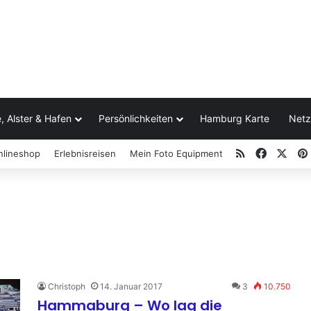
, Alster & Hafen
Persönlichkeiten
Hamburg Karte
Netz
RSS
Facebo
X
nlineshop
Erlebnisreisen
Mein Foto Equipment
Christoph
14. Januar 2017
3
10.750
Hammaburg – Wo lag die