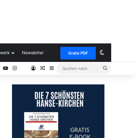
Skin umschalt
werk
Newsletter
Gratis PDF
ok
Pinterest
YouTube
Instagram
Anmelden
Zufälliger Artikel
Sidebar
Suchen
Google
nach