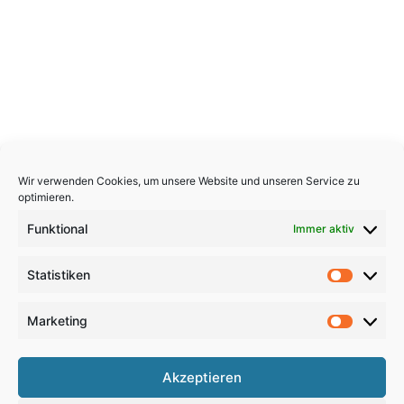
Wir verwenden Cookies, um unsere Website und unseren Service zu
optimieren.
Funktional
Immer aktiv
Statistiken
Statistik
Marketing
Marketi
Copyright 2026, All Rights Reserved
Akzeptieren
Impressum
,
Sitemap
,
Datenschutzerklärung
,
Archiv
,