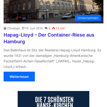
Unternehmen
Christoph
19. Juni 2016
3
13.134
Hapag-Lloyd – Der Container-Riese aus
Hamburg
Das Ballinhaus ist Sitz der Reederei Hapag-Lloyd Hamburg. Es
wurde 1921 von der damaligen „Hamburg-Amerikanische
Packetfahrt-Actien-Gesellschaft“ („HAPAG„, heute „Hapag-
Lloyd„) erbaut…
Weiterlesen