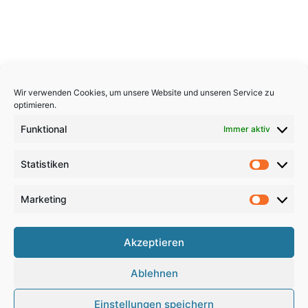
Wir verwenden Cookies, um unsere Website und unseren Service zu
optimieren.
Funktional
Immer aktiv
Statistiken
Statistik
Marketing
Marketi
Copyright 2026, All Rights Reserved
Akzeptieren
Impressum
,
Sitemap
,
Datenschutzerklärung
,
Archiv
,
Ablehnen
Haftungsausschluss
Einstellungen speichern