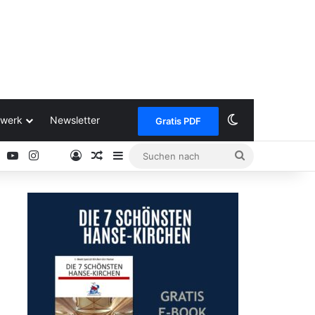
Skin umschalt
werk
Newsletter
Gratis PDF
ok
Pinterest
YouTube
Instagram
Anmelden
Zufälliger Artikel
Sidebar
Suchen
Google
nach