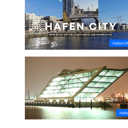
HafenCi
Haf