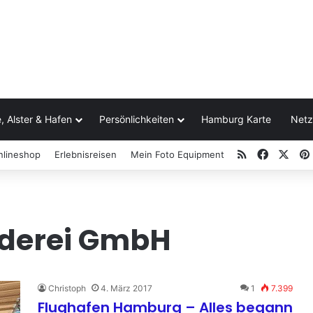
, Alster & Hafen
Persönlichkeiten
Hamburg Karte
Netz
RSS
Facebo
X
nlineshop
Erlebnisreisen
Mein Foto Equipment
ederei GmbH
Christoph
4. März 2017
1
7.399
Flughafen Hamburg – Alles begann