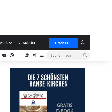
Skin umschalt
werk
Newsletter
Gratis PDF
ok
Pinterest
YouTube
Instagram
Anmelden
Zufälliger Artikel
Sidebar
Suchen
Google
nach