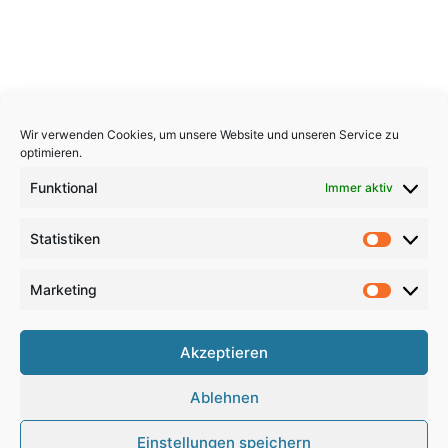
Wir verwenden Cookies, um unsere Website und unseren Service zu
optimieren.
Funktional
Immer aktiv
Statistiken
Statistik
Marketing
Marketi
Copyright 2026, All Rights Reserved
Akzeptieren
Impressum
,
Sitemap
,
Datenschutzerklärung
,
Archiv
,
Ablehnen
Haftungsausschluss
Einstellungen speichern