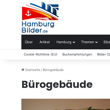
Über
Artikel
Hamburg
Themen
Elbe
Cookie-Richtlinie (EU)
Buchempfehlungen
Bilder O
Startseite
/
Bürogebäude
Bürogebäude