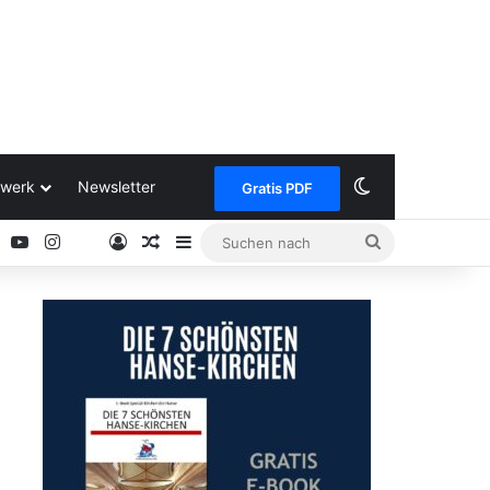
Skin umschalt
werk
Newsletter
Gratis PDF
ok
Pinterest
YouTube
Instagram
Anmelden
Zufälliger Artikel
Sidebar
Suchen
Google
nach