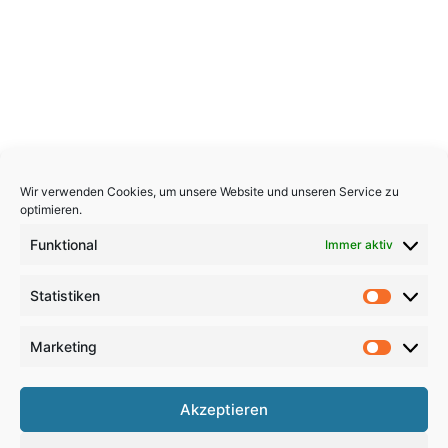
Wir verwenden Cookies, um unsere Website und unseren Service zu
optimieren.
Funktional
Immer aktiv
Statistiken
Statistik
Marketing
Marketi
Copyright 2026, All Rights Reserved
Akzeptieren
Impressum
,
Sitemap
,
Datenschutzerklärung
,
Archiv
,