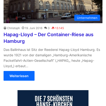
Unternehmen
Christoph
19. Juni 2016
3
13.145
Hapag-Lloyd – Der Container-Riese aus
Hamburg
Das Ballinhaus ist Sitz der Reederei Hapag-Lloyd Hamburg. Es
wurde 1921 von der damaligen „Hamburg-Amerikanische
Packetfahrt-Actien-Gesellschaft“ („HAPAG„, heute „Hapag-
Lloyd„) erbaut…
Weiterlesen