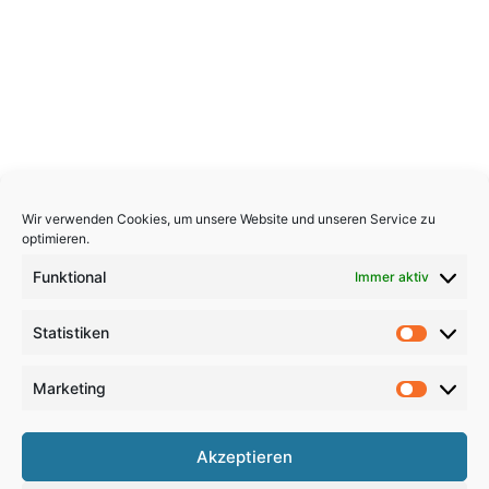
Wir verwenden Cookies, um unsere Website und unseren Service zu
optimieren.
Funktional
Immer aktiv
Statistiken
Statistik
Marketing
Marketi
Copyright 2026, All Rights Reserved
Akzeptieren
Impressum
,
Sitemap
,
Datenschutzerklärung
,
Archiv
,