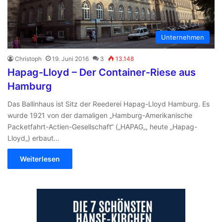
Unternehmen
Christoph
19. Juni 2016
3
13.148
Hapag-Lloyd – Der Container-Riese aus
Hamburg
Das Ballinhaus ist Sitz der Reederei Hapag-Lloyd Hamburg. Es
wurde 1921 von der damaligen „Hamburg-Amerikanische
Packetfahrt-Actien-Gesellschaft“ („HAPAG„, heute „Hapag-
Lloyd„) erbaut…
Weiterlesen