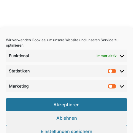
Wir verwenden Cookies, um unsere Website und unseren Service zu
optimieren.
Funktional
Immer aktiv
Statistiken
Statistik
Marketing
Marketi
Copyright 2026, All Rights Reserved
Akzeptieren
Impressum
,
Sitemap
,
Datenschutzerklärung
,
Archiv
,
Ablehnen
Haftungsausschluss
Einstellungen speichern