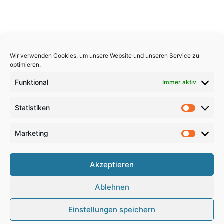
Wir verwenden Cookies, um unsere Website und unseren Service zu
optimieren.
Funktional
Immer aktiv
Statistiken
Statistik
Marketing
Marketi
Copyright 2026, All Rights Reserved
Akzeptieren
Impressum
,
Sitemap
,
Datenschutzerklärung
,
Archiv
,
Ablehnen
Haftungsausschluss
Einstellungen speichern
Google
RSS
Facebook
X
Pinterest
YouTube
Instagram