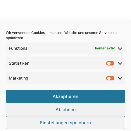
Wir verwenden Cookies, um unsere Website und unseren Service zu
optimieren.
Funktional
Immer aktiv
Statistiken
Statistik
Marketing
Marketi
Copyright 2026, All Rights Reserved
Akzeptieren
Impressum
,
Sitemap
,
Datenschutzerklärung
,
Archiv
,
Ablehnen
Haftungsausschluss
Einstellungen speichern
Google
RSS
Facebook
X
Pinterest
YouTube
Instagram