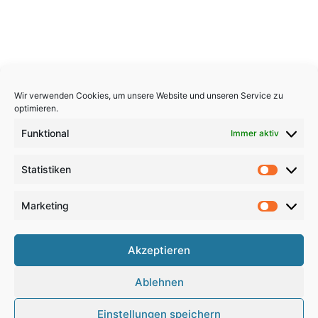
Wir verwenden Cookies, um unsere Website und unseren Service zu
optimieren.
Funktional
Immer aktiv
Statistiken
Statistik
Marketing
Marketi
Copyright 2026, All Rights Reserved
Akzeptieren
Impressum
,
Sitemap
,
Datenschutzerklärung
,
Archiv
,
Ablehnen
Haftungsausschluss
Einstellungen speichern