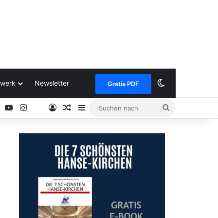
Skin umschalt
werk
Newsletter
Gratis PDF
ok
Pinterest
YouTube
Instagram
Anmelden
Zufälliger Artikel
Sidebar
Suchen
Google
nach