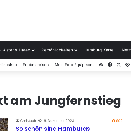
, Alster & Hafen
Persönlichkeiten
Hamburg Karte
Netz
RSS
Facebo
X
nlineshop
Erlebnisreisen
Mein Foto Equipment
t am Jungfernstieg
Christoph
16. Dezember 2023
902
So schön sind Hamburgs