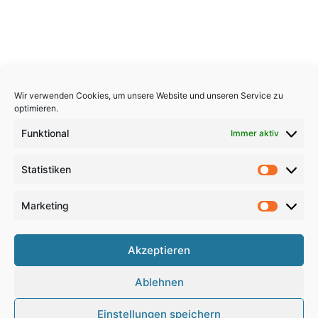
Wir verwenden Cookies, um unsere Website und unseren Service zu
optimieren.
Funktional
Immer aktiv
Statistiken
Statistik
Marketing
Marketi
Copyright 2026, All Rights Reserved
Akzeptieren
Impressum
,
Sitemap
,
Datenschutzerklärung
,
Archiv
,
Ablehnen
Haftungsausschluss
Einstellungen speichern