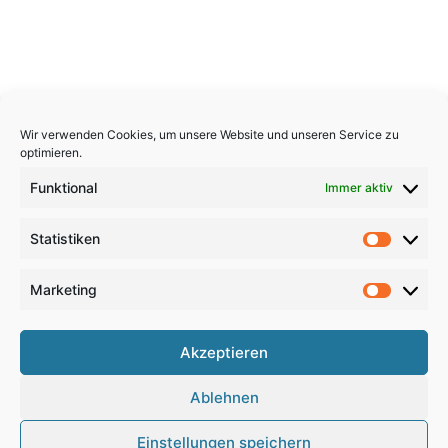
Wir verwenden Cookies, um unsere Website und unseren Service zu
optimieren.
Funktional
Immer aktiv
Statistiken
Statistik
Marketing
Marketi
Copyright 2026, All Rights Reserved
Akzeptieren
Impressum
,
Sitemap
,
Datenschutzerklärung
,
Archiv
,
Ablehnen
Haftungsausschluss
Einstellungen speichern