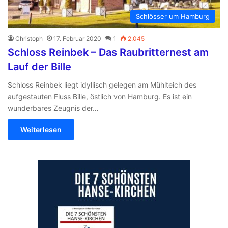
Schlösser um Hamburg
Christoph
17. Februar 2020
1
2.045
Schloss Reinbek – Das Raubritternest am
Lauf der Bille
Schloss Reinbek liegt idyllisch gelegen am Mühlteich des
aufgestauten Fluss Bille, östlich von Hamburg. Es ist ein
wunderbares Zeugnis der…
Weiterlesen