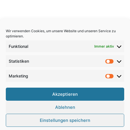
Wir verwenden Cookies, um unsere Website und unseren Service zu
optimieren.
Funktional
Immer aktiv
Statistiken
Statistik
Marketing
Marketi
Copyright 2026, All Rights Reserved
Akzeptieren
Impressum
,
Sitemap
,
Datenschutzerklärung
,
Archiv
,
Ablehnen
Haftungsausschluss
Einstellungen speichern
Google
RSS
Facebook
X
Pinterest
YouTube
Instagram