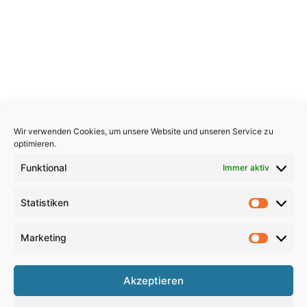
Wir verwenden Cookies, um unsere Website und unseren Service zu
optimieren.
Funktional
Immer aktiv
Statistiken
Statistik
Marketing
Marketi
Copyright 2026, All Rights Reserved
Akzeptieren
Impressum
,
Sitemap
,
Datenschutzerklärung
,
Archiv
,