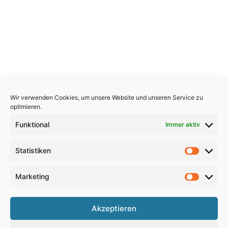
Wir verwenden Cookies, um unsere Website und unseren Service zu
optimieren.
Funktional
Immer aktiv
Statistiken
Statistik
Marketing
Marketi
Copyright 2026, All Rights Reserved
Akzeptieren
Impressum
,
Sitemap
,
Datenschutzerklärung
,
Archiv
,